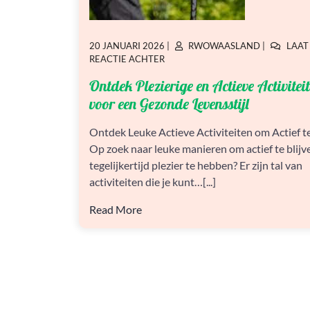
GEPLAATST
GEPLAATST
20 JANUARI 2026
|
RWOWAASLAND
|
LAAT
OP
OP
OP
REACTIE ACHTER
ONTDEK
Ontdek Plezierige en Actieve Activitei
PLEZIERIGE
EN
voor een Gezonde Levensstijl
ACTIEVE
ACTIVITEITEN
Ontdek Leuke Actieve Activiteiten om Actief te
VOOR
Op zoek naar leuke manieren om actief te blijv
EEN
GEZONDE
tegelijkertijd plezier te hebben? Er zijn tal van
LEVENSSTIJL
activiteiten die je kunt…[...]
Read More