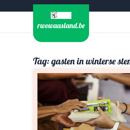
Ga
naar
de
rwowaasland.be
inhoud
Tag:
gasten in winterse s