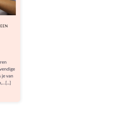
 EEN
eren
evendige
s je van
…[...]