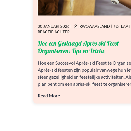
GEPLAATST
GEPLAATST
30 JANUARI 2026
|
RWOWAASLAND
|
LAAT
OP
OP
OP
REACTIE ACHTER
HOE
Hoe een Geslaagd Après-ski Feest
EEN
GESLAAGD
Organiseren: Tips en Tricks
APRÈS-
SKI
Hoe een Succesvol Après-ski Feest te Organis
FEEST
Après-ski feesten zijn populair vanwege hun l
ORGANISEREN:
TIPS
sfeer, gezelligheid en feestelijke activiteiten. Al
EN
plan bent om een après-ski feest te organiseren,
TRICKS
Read More