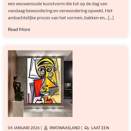
een eeuwenoude kunstvorm die tot op de dag van
TIPS
VOOR
vandaag bewondering en verwondering opwekt. Het
HET
ambachtelijke proces van het vormen, bakken en…[...]
KOPEN
VAN
Read More
UNIEKE
STUKKEN
GEPLAATST
GEPLAATST
04 JANUARI 2026
|
RWOWAASLAND
|
LAAT EEN