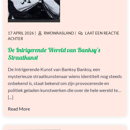
GEPLAATST
GEPLAATST
17 APRIL 2026
|
RWOWAASLAND
|
LAAT EEN REACTIE
OP
OP
OP
ACHTER
DE
De Intrigerende Wereld van Banksy’s
INTRIGERENDE
WERELD
Straatkunst
VAN
BANKSY’S
De Intrigerende Kunst van Banksy Banksy, een
STRAATKUNST
mysterieuze straatkunstenaar wiens identiteit nog steeds
onbekend is, staat bekend om zijn provocerende en
politiek geladen kunstwerken die over de hele wereld te…
[...]
Read More