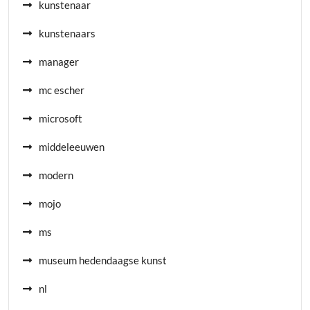
kunstenaar
kunstenaars
manager
mc escher
microsoft
middeleeuwen
modern
mojo
ms
museum hedendaagse kunst
nl