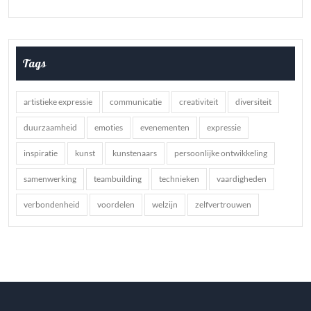
Tags
artistieke expressie
communicatie
creativiteit
diversiteit
duurzaamheid
emoties
evenementen
expressie
inspiratie
kunst
kunstenaars
persoonlijke ontwikkeling
samenwerking
teambuilding
technieken
vaardigheden
verbondenheid
voordelen
welzijn
zelfvertrouwen