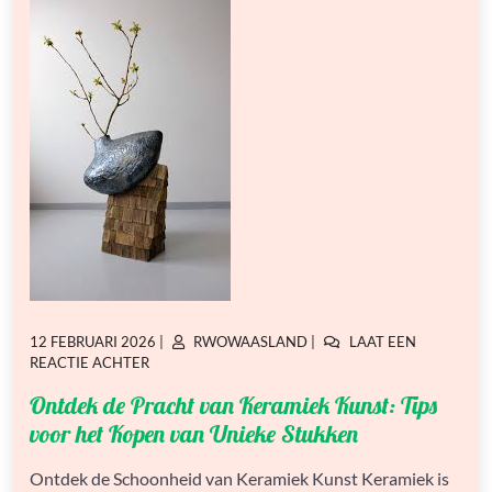
GEPLAATST
GEPLAATST
12 FEBRUARI 2026
|
RWOWAASLAND
|
LAAT EEN
OP
OP
OP
REACTIE ACHTER
ONTDEK
Ontdek de Pracht van Keramiek Kunst: Tips
DE
PRACHT
voor het Kopen van Unieke Stukken
VAN
KERAMIEK
Ontdek de Schoonheid van Keramiek Kunst Keramiek is
KUNST: