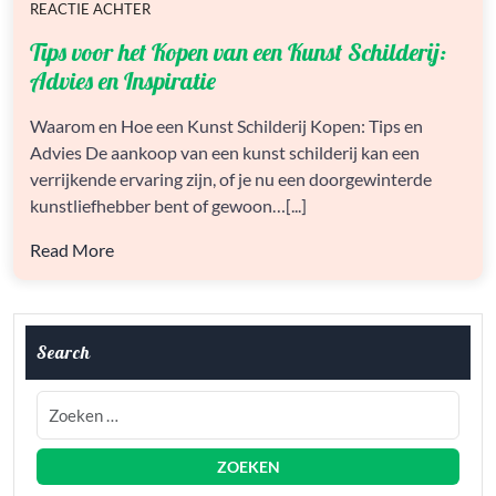
OP
OP
OP
REACTIE ACHTER
TIPS
Tips voor het Kopen van een Kunst Schilderij:
VOOR
HET
Advies en Inspiratie
KOPEN
VAN
Waarom en Hoe een Kunst Schilderij Kopen: Tips en
EEN
Advies De aankoop van een kunst schilderij kan een
KUNST
SCHILDERIJ:
verrijkende ervaring zijn, of je nu een doorgewinterde
ADVIES
kunstliefhebber bent of gewoon…[...]
EN
INSPIRATIE
Read More
Search