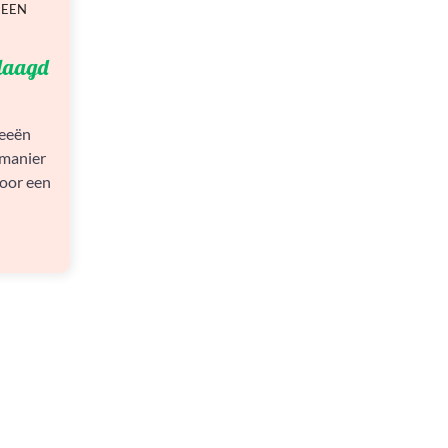
 EEN
slaagd
deeën
 manier
voor een