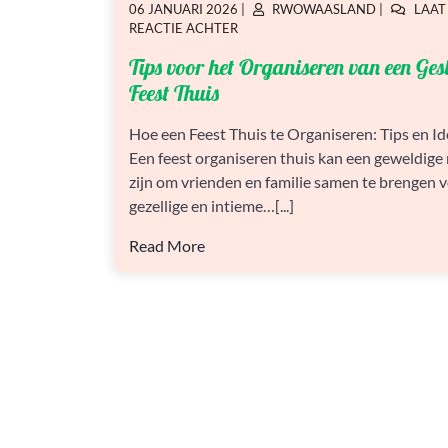
GEPLAATST
GEPLAATST
06 JANUARI 2026
|
RWOWAASLAND
|
LAAT
OP
OP
OP
REACTIE ACHTER
TIPS
Tips voor het Organiseren van een Ge
VOOR
HET
Feest Thuis
ORGANISEREN
VAN
Hoe een Feest Thuis te Organiseren: Tips en I
EEN
Een feest organiseren thuis kan een geweldige
GESLAAGD
FEEST
zijn om vrienden en familie samen te brengen 
THUIS
gezellige en intieme…[...]
Read More