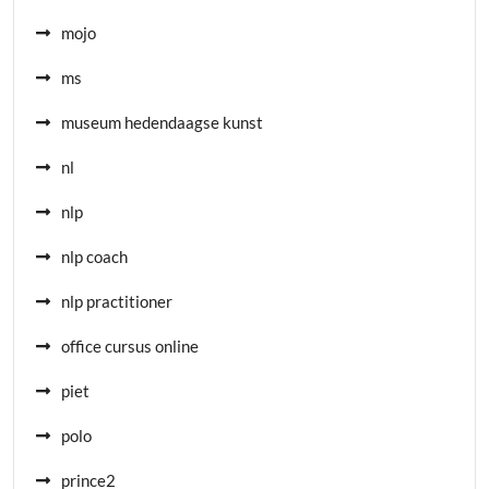
mojo
ms
museum hedendaagse kunst
nl
nlp
nlp coach
nlp practitioner
office cursus online
piet
polo
prince2