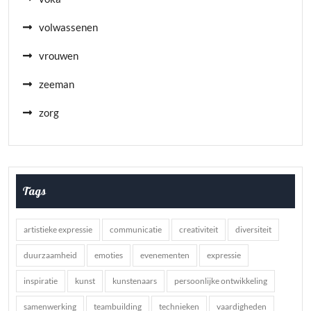
volwassenen
vrouwen
zeeman
zorg
Tags
artistieke expressie
communicatie
creativiteit
diversiteit
duurzaamheid
emoties
evenementen
expressie
inspiratie
kunst
kunstenaars
persoonlijke ontwikkeling
samenwerking
teambuilding
technieken
vaardigheden