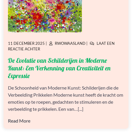
GEPLAATST
GEPLAATST
11 DECEMBER 2025
|
RWOWAASLAND
|
LAAT EEN
OP
OP
OP
REACTIE ACHTER
DE
De Evolutie van Schilderijen in Moderne
EVOLUTIE
VAN
Kunst: Een Verkenning van Creativiteit en
SCHILDERIJEN
Expressie
IN
MODERNE
De Schoonheid van Moderne Kunst: Schilderijen die de
KUNST:
EEN
Verbeelding Prikkelen Moderne kunst heeft de kracht om
VERKENNING
emoties op te roepen, gedachten te stimuleren en de
VAN
verbeelding te prikkelen. Een van…[...]
CREATIVITEIT
EN
Read More
EXPRESSIE