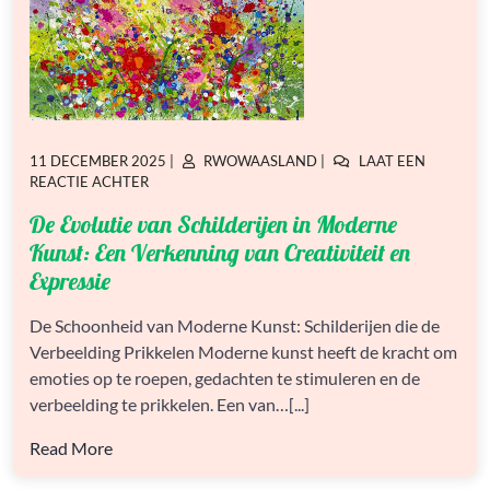
GEPLAATST
GEPLAATST
11 DECEMBER 2025
|
RWOWAASLAND
|
LAAT EEN
OP
OP
OP
REACTIE ACHTER
DE
De Evolutie van Schilderijen in Moderne
EVOLUTIE
VAN
Kunst: Een Verkenning van Creativiteit en
SCHILDERIJEN
Expressie
IN
MODERNE
De Schoonheid van Moderne Kunst: Schilderijen die de
KUNST:
EEN
Verbeelding Prikkelen Moderne kunst heeft de kracht om
VERKENNING
emoties op te roepen, gedachten te stimuleren en de
VAN
verbeelding te prikkelen. Een van…[...]
CREATIVITEIT
EN
Read More
EXPRESSIE