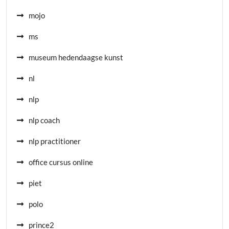
mojo
ms
museum hedendaagse kunst
nl
nlp
nlp coach
nlp practitioner
office cursus online
piet
polo
prince2