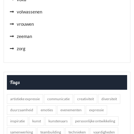
volwassenen
vrouwen
zeeman
zorg
Tags
artistieke expressie
communicatie
creativiteit
diversiteit
duurzaamheid
emoties
evenementen
expressie
inspiratie
kunst
kunstenaars
persoonlijke ontwikkeling
samenwerking
teambuilding
technieken
vaardigheden