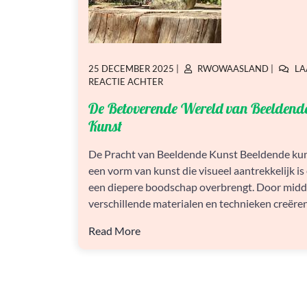
GEPLAATST
GEPLAATST
25 DECEMBER 2025
|
RWOWAASLAND
|
LA
OP
OP
OP
REACTIE ACHTER
DE
De Betoverende Wereld van Beeldend
BETOVERENDE
WERELD
Kunst
VAN
BEELDENDE
De Pracht van Beeldende Kunst Beeldende kun
KUNST
een vorm van kunst die visueel aantrekkelijk is
een diepere boodschap overbrengt. Door midd
verschillende materialen en technieken creëren
Read More