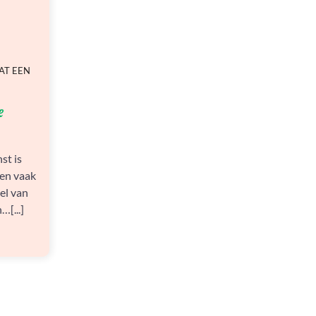
AT EEN
e
st is
 en vaak
el van
…[...]