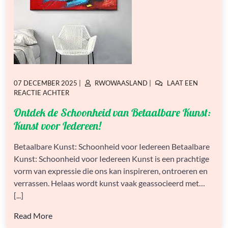
GEPLAATST
GEPLAATST
07 DECEMBER 2025
|
RWOWAASLAND
|
LAAT EEN
OP
OP
OP
REACTIE ACHTER
ONTDEK
Ontdek de Schoonheid van Betaalbare Kunst:
DE
SCHOONHEID
Kunst voor Iedereen!
VAN
BETAALBARE
Betaalbare Kunst: Schoonheid voor Iedereen Betaalbare
KUNST:
Kunst: Schoonheid voor Iedereen Kunst is een prachtige
KUNST
VOOR
vorm van expressie die ons kan inspireren, ontroeren en
IEDEREEN!
verrassen. Helaas wordt kunst vaak geassocieerd met…
[...]
Read More