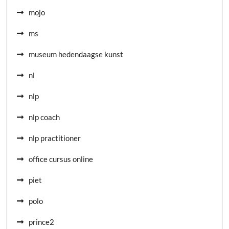
mojo
ms
museum hedendaagse kunst
nl
nlp
nlp coach
nlp practitioner
office cursus online
piet
polo
prince2