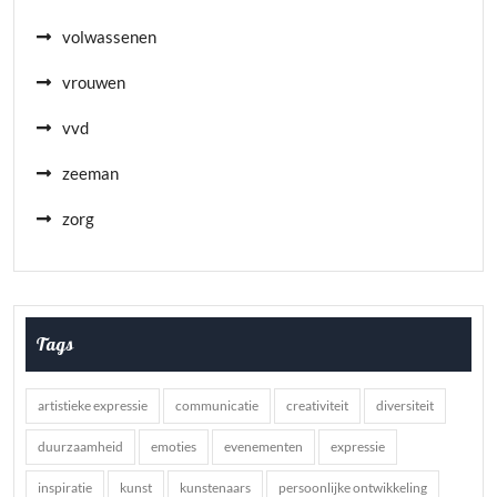
volwassenen
vrouwen
vvd
zeeman
zorg
Tags
artistieke expressie
communicatie
creativiteit
diversiteit
duurzaamheid
emoties
evenementen
expressie
inspiratie
kunst
kunstenaars
persoonlijke ontwikkeling