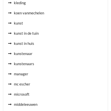
kleding
koen vanmechelen
kunst
kunst in de tuin
kunst in huis
kunstenaar
kunstenaars
manager
mc escher
microsoft
middeleeuwen