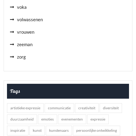
voka
volwassenen
vrouwen
zeeman
zorg
Tags
artistieke expressie
communicatie
creativiteit
diversiteit
duurzaamheid
emoties
evenementen
expressie
inspiratie
kunst
kunstenaars
persoonlijke ontwikkeling