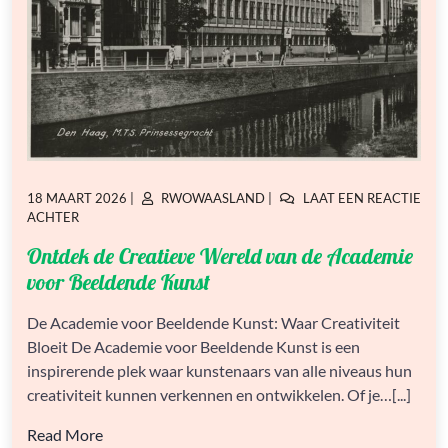
GEPLAATST
GEPLAATST
18 MAART 2026
|
RWOWAASLAND
|
LAAT EEN REACTIE
OP
OP
OP
ACHTER
ONTDEK
Ontdek de Creatieve Wereld van de Academie
DE
CREATIEVE
voor Beeldende Kunst
WERELD
VAN
De Academie voor Beeldende Kunst: Waar Creativiteit
DE
Bloeit De Academie voor Beeldende Kunst is een
ACADEMIE
VOOR
inspirerende plek waar kunstenaars van alle niveaus hun
BEELDENDE
creativiteit kunnen verkennen en ontwikkelen. Of je…[...]
KUNST
Read More