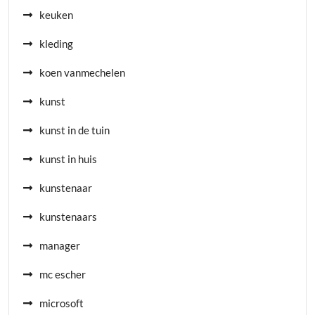
keuken
kleding
koen vanmechelen
kunst
kunst in de tuin
kunst in huis
kunstenaar
kunstenaars
manager
mc escher
microsoft