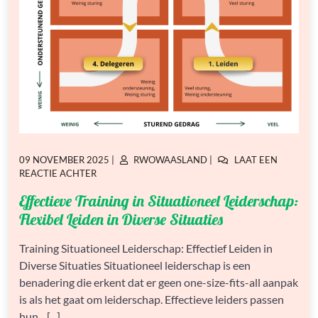
GEPLAATST
GEPLAATST
09 NOVEMBER 2025
|
RWOWAASLAND
|
LAAT EEN
OP
OP
OP
REACTIE ACHTER
EFFECTIEVE
Effectieve Training in Situationeel Leiderschap:
TRAINING
IN
Flexibel Leiden in Diverse Situaties
SITUATIONEEL
LEIDERSCHAP:
Training Situationeel Leiderschap: Effectief Leiden in
FLEXIBEL
Diverse Situaties Situationeel leiderschap is een
LEIDEN
IN
benadering die erkent dat er geen one-size-fits-all aanpak
DIVERSE
is als het gaat om leiderschap. Effectieve leiders passen
SITUATIES
hun…[...]