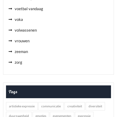
voetbal vandaag
voka
volwassenen
vrouwen
zeeman
zorg
Tags
artistieke expressie
communicatie
creativiteit
diversiteit
duurzaamheid
emoties
evenementen
expressie