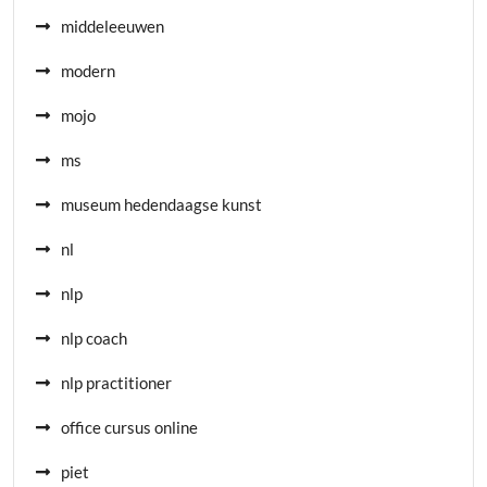
middeleeuwen
modern
mojo
ms
museum hedendaagse kunst
nl
nlp
nlp coach
nlp practitioner
office cursus online
piet