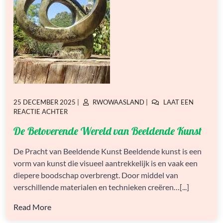
GEPLAATST
GEPLAATST
25 DECEMBER 2025
|
RWOWAASLAND
|
LAAT EEN
OP
OP
OP
REACTIE ACHTER
DE
De Betoverende Wereld van Beeldende Kunst
BETOVERENDE
WERELD
VAN
De Pracht van Beeldende Kunst Beeldende kunst is een
BEELDENDE
vorm van kunst die visueel aantrekkelijk is en vaak een
KUNST
diepere boodschap overbrengt. Door middel van
verschillende materialen en technieken creëren…[...]
Read More