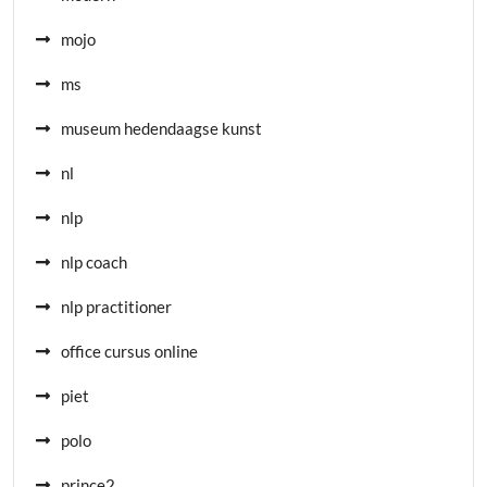
mojo
ms
museum hedendaagse kunst
nl
nlp
nlp coach
nlp practitioner
office cursus online
piet
polo
prince2