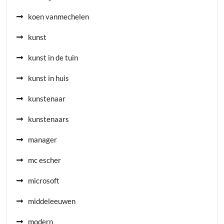
koen vanmechelen
kunst
kunst in de tuin
kunst in huis
kunstenaar
kunstenaars
manager
mc escher
microsoft
middeleeuwen
modern