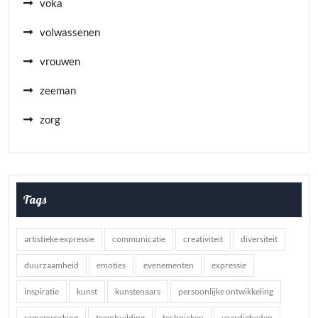
voka
volwassenen
vrouwen
zeeman
zorg
Tags
artistieke expressie
communicatie
creativiteit
diversiteit
duurzaamheid
emoties
evenementen
expressie
inspiratie
kunst
kunstenaars
persoonlijke ontwikkeling
samenwerking
teambuilding
technieken
vaardigheden