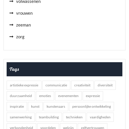
volwassenen
vrouwen
zeeman
zorg
Tags
artistieke expressie
communicatie
creativiteit
diversiteit
duurzaamheid
emoties
evenementen
expressie
inspiratie
kunst
kunstenaars
persoonlijke ontwikkeling
samenwerking
teambuilding
technieken
vaardigheden
verbondenheid
voordelen
welzijn
zelfvertrouwen