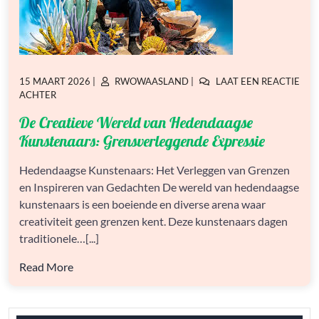
GEPLAATST
GEPLAATST
15 MAART 2026
|
RWOWAASLAND
|
LAAT EEN REACTIE
OP
OP
OP
ACHTER
DE
De Creatieve Wereld van Hedendaagse
CREATIEVE
WERELD
Kunstenaars: Grensverleggende Expressie
VAN
HEDENDAAGSE
Hedendaagse Kunstenaars: Het Verleggen van Grenzen
KUNSTENAARS:
en Inspireren van Gedachten De wereld van hedendaagse
GRENSVERLEGGENDE
EXPRESSIE
kunstenaars is een boeiende en diverse arena waar
creativiteit geen grenzen kent. Deze kunstenaars dagen
traditionele…[...]
Read More