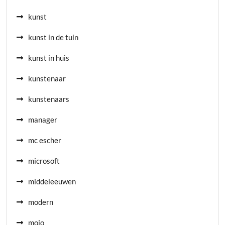
kunst
kunst in de tuin
kunst in huis
kunstenaar
kunstenaars
manager
mc escher
microsoft
middeleeuwen
modern
mojo