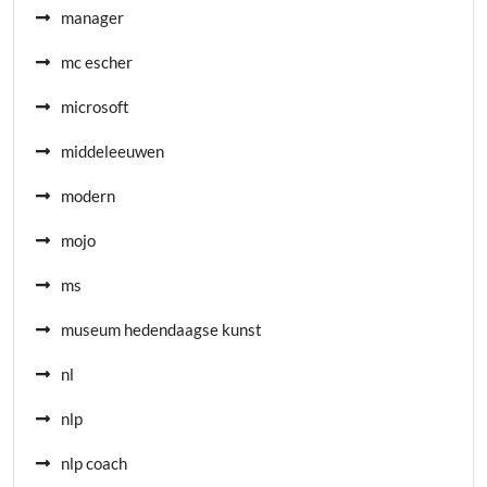
manager
mc escher
microsoft
middeleeuwen
modern
mojo
ms
museum hedendaagse kunst
nl
nlp
nlp coach