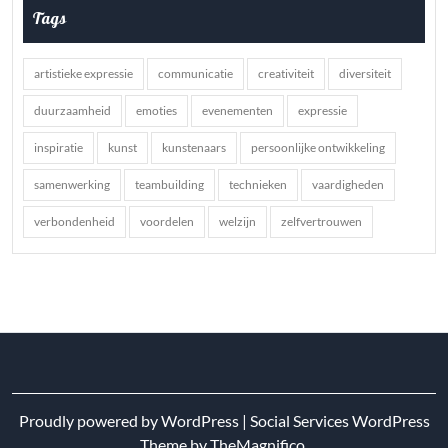
Tags
artistieke expressie
communicatie
creativiteit
diversiteit
duurzaamheid
emoties
evenementen
expressie
inspiratie
kunst
kunstenaars
persoonlijke ontwikkeling
samenwerking
teambuilding
technieken
vaardigheden
verbondenheid
voordelen
welzijn
zelfvertrouwen
Proudly powered by WordPress
|
Social Services WordPress
Theme
by TheMagnifico.