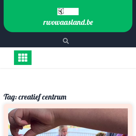
Ga
naar
de
rwowaasland.be
inhoud
Tag:
creatief centrum