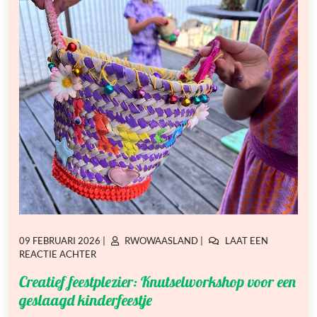
GEPLAATST
GEPLAATST
09 FEBRUARI 2026
|
RWOWAASLAND
|
LAAT EEN
OP
OP
OP
REACTIE ACHTER
CREATIEF
Creatief feestplezier: Knutselworkshop voor een
FEESTPLEZIER:
KNUTSELWORKSHOP
geslaagd kinderfeestje
VOOR