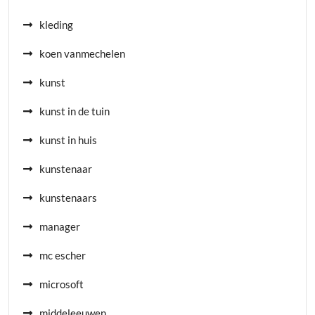
kleding
koen vanmechelen
kunst
kunst in de tuin
kunst in huis
kunstenaar
kunstenaars
manager
mc escher
microsoft
middeleeuwen