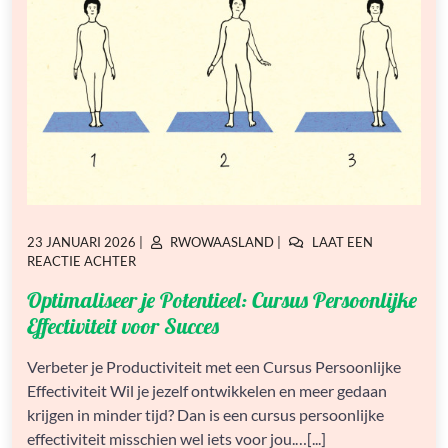
GEPLAATST
GEPLAATST
23 JANUARI 2026
|
RWOWAASLAND
|
LAAT EEN
OP
OP
OP
REACTIE ACHTER
OPTIMALISEER
Optimaliseer je Potentieel: Cursus Persoonlijke
JE
POTENTIEEL:
Effectiviteit voor Succes
CURSUS
PERSOONLIJKE
Verbeter je Productiviteit met een Cursus Persoonlijke
EFFECTIVITEIT
Effectiviteit Wil je jezelf ontwikkelen en meer gedaan
VOOR
SUCCES
krijgen in minder tijd? Dan is een cursus persoonlijke
effectiviteit misschien wel iets voor jou.…[...]