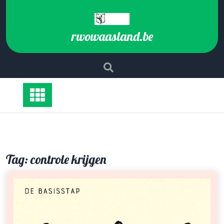
Ga
naar
de
rwowaasland.be
inhoud
Tag:
controle krijgen