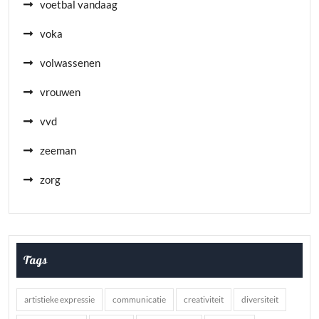
voetbal vandaag
voka
volwassenen
vrouwen
vvd
zeeman
zorg
Tags
artistieke expressie
communicatie
creativiteit
diversiteit