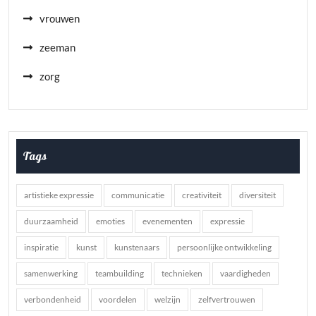
vrouwen
zeeman
zorg
Tags
artistieke expressie
communicatie
creativiteit
diversiteit
duurzaamheid
emoties
evenementen
expressie
inspiratie
kunst
kunstenaars
persoonlijke ontwikkeling
samenwerking
teambuilding
technieken
vaardigheden
verbondenheid
voordelen
welzijn
zelfvertrouwen