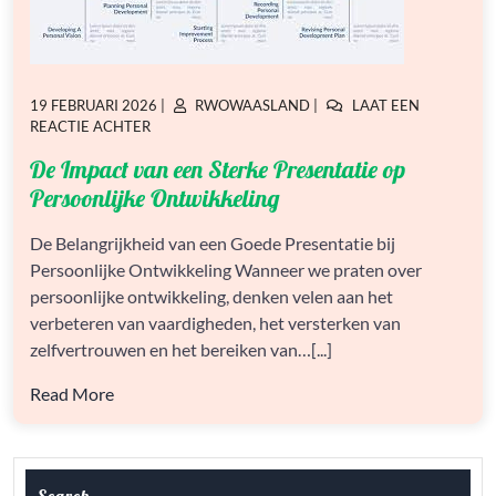
GEPLAATST
GEPLAATST
19 FEBRUARI 2026
|
RWOWAASLAND
|
LAAT EEN
OP
OP
OP
REACTIE ACHTER
DE
De Impact van een Sterke Presentatie op
IMPACT
VAN
Persoonlijke Ontwikkeling
EEN
STERKE
De Belangrijkheid van een Goede Presentatie bij
PRESENTATIE
Persoonlijke Ontwikkeling Wanneer we praten over
OP
PERSOONLIJKE
persoonlijke ontwikkeling, denken velen aan het
ONTWIKKELING
verbeteren van vaardigheden, het versterken van
zelfvertrouwen en het bereiken van…[...]
Read More