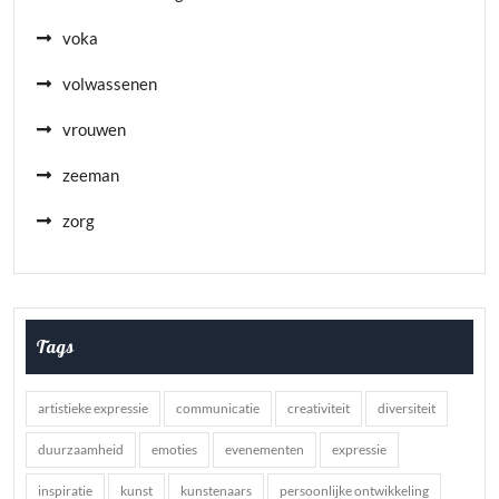
voka
volwassenen
vrouwen
zeeman
zorg
Tags
artistieke expressie
communicatie
creativiteit
diversiteit
duurzaamheid
emoties
evenementen
expressie
inspiratie
kunst
kunstenaars
persoonlijke ontwikkeling