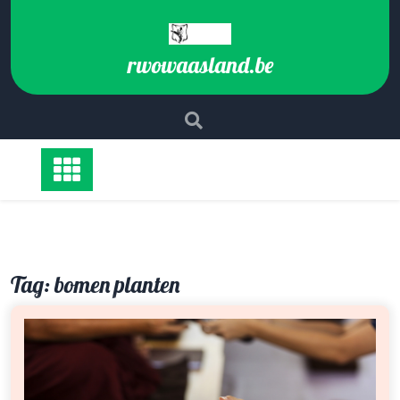
Ga
naar
de
rwowaasland.be
inhoud
Tag:
bomen planten