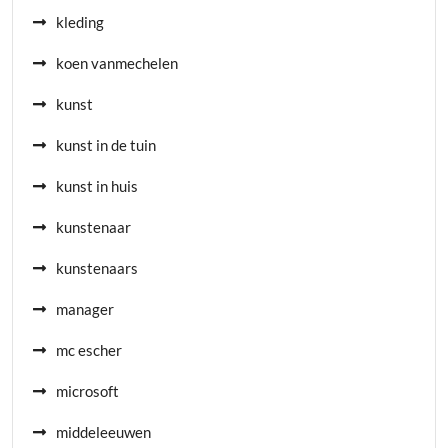
kleding
koen vanmechelen
kunst
kunst in de tuin
kunst in huis
kunstenaar
kunstenaars
manager
mc escher
microsoft
middeleeuwen