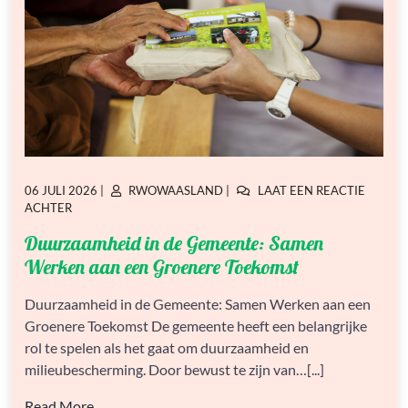
GEPLAATST
GEPLAATST
06 JULI 2026
|
RWOWAASLAND
|
LAAT EEN REACTIE
OP
OP
OP
ACHTER
DUURZAAMHEID
Duurzaamheid in de Gemeente: Samen
IN
DE
Werken aan een Groenere Toekomst
GEMEENTE:
SAMEN
Duurzaamheid in de Gemeente: Samen Werken aan een
WERKEN
Groenere Toekomst De gemeente heeft een belangrijke
AAN
EEN
rol te spelen als het gaat om duurzaamheid en
GROENERE
milieubescherming. Door bewust te zijn van…[...]
TOEKOMST
Read More