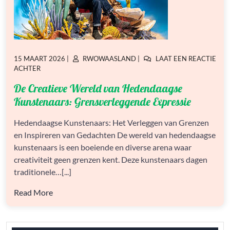
GEPLAATST
GEPLAATST
15 MAART 2026
|
RWOWAASLAND
|
LAAT EEN REACTIE
OP
OP
OP
ACHTER
DE
De Creatieve Wereld van Hedendaagse
CREATIEVE
WERELD
Kunstenaars: Grensverleggende Expressie
VAN
HEDENDAAGSE
Hedendaagse Kunstenaars: Het Verleggen van Grenzen
KUNSTENAARS:
en Inspireren van Gedachten De wereld van hedendaagse
GRENSVERLEGGENDE
EXPRESSIE
kunstenaars is een boeiende en diverse arena waar
creativiteit geen grenzen kent. Deze kunstenaars dagen
traditionele…[...]
Read More