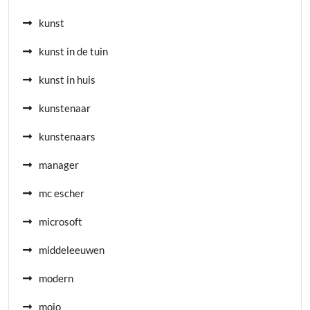
kunst
kunst in de tuin
kunst in huis
kunstenaar
kunstenaars
manager
mc escher
microsoft
middeleeuwen
modern
mojo