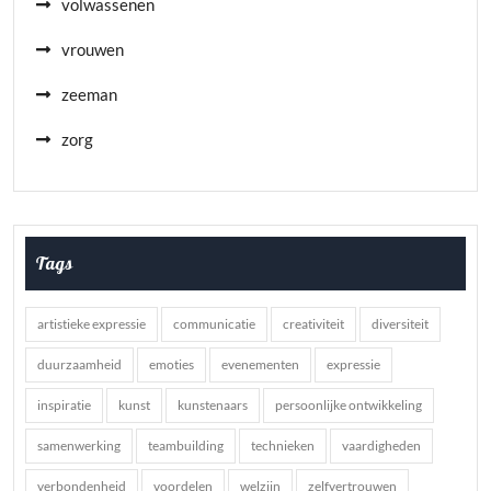
volwassenen
vrouwen
zeeman
zorg
Tags
artistieke expressie
communicatie
creativiteit
diversiteit
duurzaamheid
emoties
evenementen
expressie
inspiratie
kunst
kunstenaars
persoonlijke ontwikkeling
samenwerking
teambuilding
technieken
vaardigheden
verbondenheid
voordelen
welzijn
zelfvertrouwen