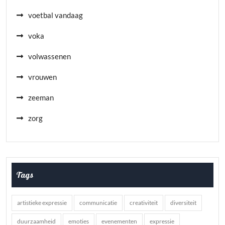
voetbal vandaag
voka
volwassenen
vrouwen
zeeman
zorg
Tags
artistieke expressie
communicatie
creativiteit
diversiteit
duurzaamheid
emoties
evenementen
expressie