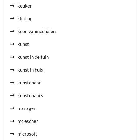
keuken
kleding
koen vanmechelen
kunst
kunst in de tuin
kunst in huis
kunstenaar
kunstenaars
manager
mc escher
microsoft