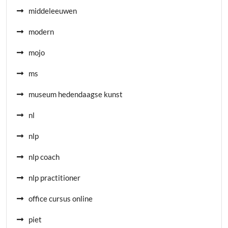
middeleeuwen
modern
mojo
ms
museum hedendaagse kunst
nl
nlp
nlp coach
nlp practitioner
office cursus online
piet