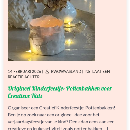
GEPLAATST
GEPLAATST
14 FEBRUARI 2026
|
RWOWAASLAND
|
LAAT EEN
OP
OP
OP
REACTIE ACHTER
ORIGINEEL
Origineel Kinderfeestje: Pottenbakken voor
KINDERFEESTJE:
POTTENBAKKEN
Creatieve Kids
VOOR
CREATIEVE
Organiseer een Creatief Kinderfeestje: Pottenbakken!
KIDS
Ben je op zoek naar een origineel idee voor het
verjaardagsfeestje van je kind? Denk dan eens aan een
creatieve en leuke activiteit zoals pottenbakken!…[...]