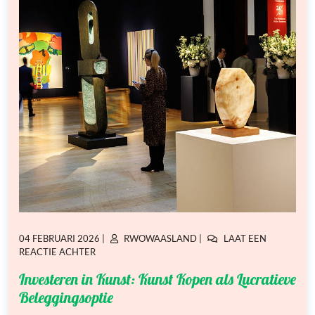
GEPLAATST
GEPLAATST
04 FEBRUARI 2026
|
RWOWAASLAND
|
LAAT EEN
OP
OP
OP
REACTIE ACHTER
INVESTEREN
Investeren in Kunst: Kunst Kopen als Lucratieve
IN
KUNST:
Beleggingsoptie
KUNST