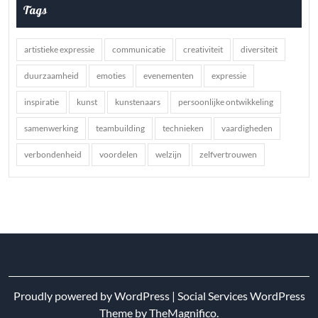
Tags
artistieke expressie
communicatie
creativiteit
diversiteit
duurzaamheid
emoties
evenementen
expressie
inspiratie
kunst
kunstenaars
persoonlijke ontwikkeling
samenwerking
teambuilding
technieken
vaardigheden
verbondenheid
voordelen
welzijn
zelfvertrouwen
Proudly powered by WordPress
|
Social Services WordPress
Theme
by TheMagnifico.