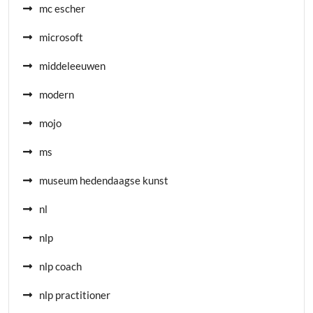
mc escher
microsoft
middeleeuwen
modern
mojo
ms
museum hedendaagse kunst
nl
nlp
nlp coach
nlp practitioner