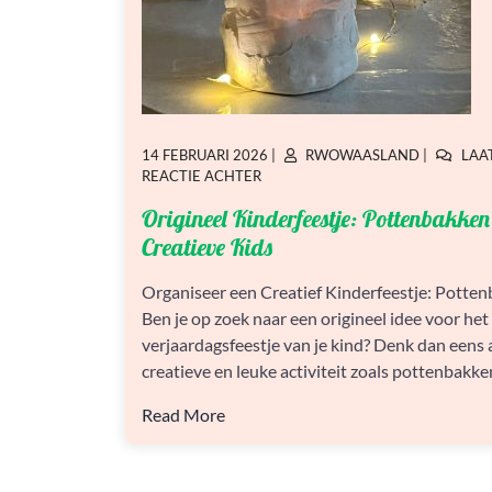
GEPLAATST
GEPLAATST
14 FEBRUARI 2026
|
RWOWAASLAND
|
LAA
OP
OP
OP
REACTIE ACHTER
ORIGINEEL
Origineel Kinderfeestje: Pottenbakken
KINDERFEESTJE:
POTTENBAKKEN
Creatieve Kids
VOOR
CREATIEVE
Organiseer een Creatief Kinderfeestje: Potte
KIDS
Ben je op zoek naar een origineel idee voor het
verjaardagsfeestje van je kind? Denk dan eens
creatieve en leuke activiteit zoals pottenbakken
Read More