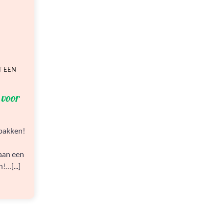
T EEN
 voor
nbakken!
 aan een
!…[...]