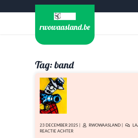
Ga
naar
de
rwowaasland.be
inhoud
Tag:
band
GEPLAATST
GEPLAATST
23 DECEMBER 2025
|
RWOWAASLAND
|
LA
OP
OP
OP
REACTIE ACHTER
HERMAN