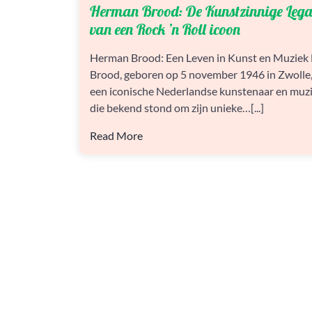
Herman Brood: De Kunstzinnige Leg
BROOD:
DE
van een Rock ’n Roll icoon
KUNSTZINNIGE
LEGACY
Herman Brood: Een Leven in Kunst en Muzie
VAN
Brood, geboren op 5 november 1946 in Zwolle
EEN
ROCK
een iconische Nederlandse kunstenaar en muz
’N
die bekend stond om zijn unieke…[...]
ROLL
ICOON
Read More