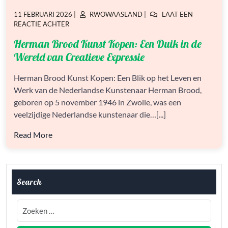
GEPLAATST
GEPLAATST
11 FEBRUARI 2026
|
RWOWAASLAND
|
LAAT EEN
OP
OP
OP
REACTIE ACHTER
HERMAN
Herman Brood Kunst Kopen: Een Duik in de
BROOD
KUNST
Wereld van Creatieve Expressie
KOPEN:
EEN
Herman Brood Kunst Kopen: Een Blik op het Leven en
DUIK
Werk van de Nederlandse Kunstenaar Herman Brood,
IN
DE
geboren op 5 november 1946 in Zwolle, was een
WERELD
veelzijdige Nederlandse kunstenaar die…[...]
VAN
CREATIEVE
Read More
EXPRESSIE
Search