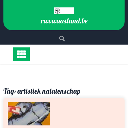
Ga
naar
de
rwowaasland.be
inhoud
Tag:
artistiek nalatenschap