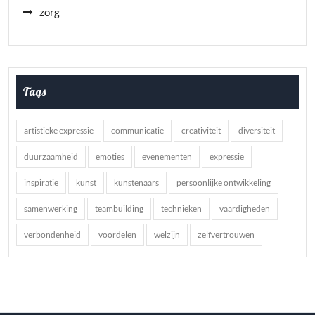
zorg
Tags
artistieke expressie
communicatie
creativiteit
diversiteit
duurzaamheid
emoties
evenementen
expressie
inspiratie
kunst
kunstenaars
persoonlijke ontwikkeling
samenwerking
teambuilding
technieken
vaardigheden
verbondenheid
voordelen
welzijn
zelfvertrouwen