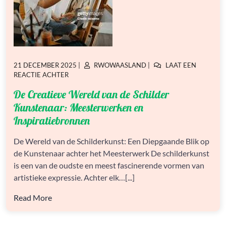
GEPLAATST
GEPLAATST
21 DECEMBER 2025
|
RWOWAASLAND
|
LAAT EEN
OP
OP
OP
REACTIE ACHTER
DE
De Creatieve Wereld van de Schilder
CREATIEVE
WERELD
Kunstenaar: Meesterwerken en
VAN
Inspiratiebronnen
DE
SCHILDER
De Wereld van de Schilderkunst: Een Diepgaande Blik op
KUNSTENAAR:
MEESTERWERKEN
de Kunstenaar achter het Meesterwerk De schilderkunst
EN
is een van de oudste en meest fascinerende vormen van
INSPIRATIEBRONNEN
artistieke expressie. Achter elk…[...]
Read More