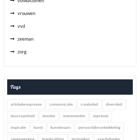
volwassenen
vrouwen
vvd
zeeman
zorg
Tags
artistieke expressie
communicatie
creativiteit
diversiteit
duurzaamheid
emoties
evenementen
expressie
inspiratie
kunst
kunstenaars
persoonlijke ontwikkeling
samenwerking
teambuilding
technieken
vaardigheden