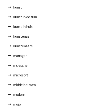
kunst
kunst in de tuin
kunst in huis
kunstenaar
kunstenaars
manager
mc escher
microsoft
middeleeuwen
modern
mojo