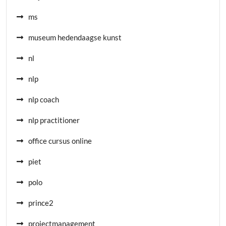
ms
museum hedendaagse kunst
nl
nlp
nlp coach
nlp practitioner
office cursus online
piet
polo
prince2
projectmanagement