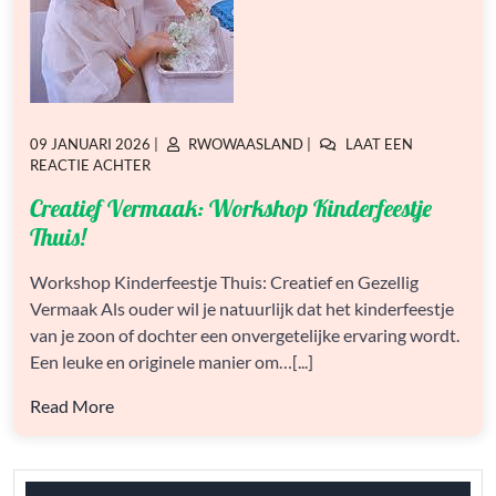
GEPLAATST
GEPLAATST
09 JANUARI 2026
|
RWOWAASLAND
|
LAAT EEN
OP
OP
OP
REACTIE ACHTER
CREATIEF
Creatief Vermaak: Workshop Kinderfeestje
VERMAAK:
WORKSHOP
Thuis!
KINDERFEESTJE
THUIS!
Workshop Kinderfeestje Thuis: Creatief en Gezellig
Vermaak Als ouder wil je natuurlijk dat het kinderfeestje
van je zoon of dochter een onvergetelijke ervaring wordt.
Een leuke en originele manier om…[...]
Read More