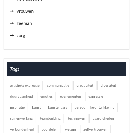
vrouwen
zeeman
zorg
Tags
artistieke expressie
communicatie
creativiteit
diversiteit
duurzaamheid
emoties
evenementen
expressie
inspiratie
kunst
kunstenaars
persoonlijke ontwikkeling
samenwerking
teambuilding
technieken
vaardigheden
verbondenheid
voordelen
welzijn
zelfvertrouwen