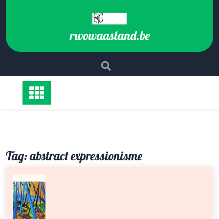
Ga
naar
de
rwowaasland.be
inhoud
Tag:
abstract expressionisme